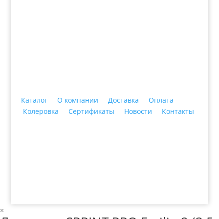
+7 (3435)
47-64-64 "Практика - строительные
материалы"
Каталог
О компании
Доставка
Оплата
Колеровка
Сертификаты
Новости
Контакты
© 2018 ООО ДЦ "ПРАКТИКА", 622606, г. Нижний
Тагил, ул. Индустриальная, 3, тел.: +7 (3435) 47-64-
64
×