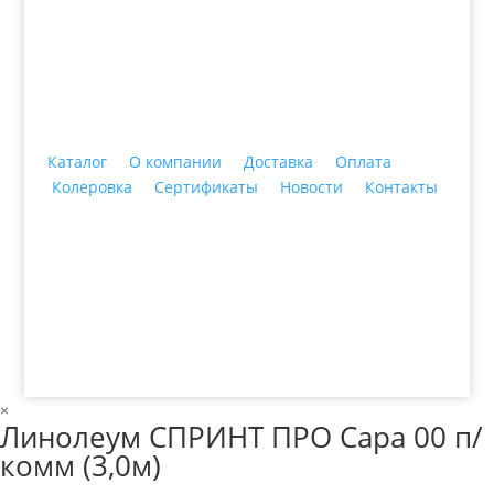
+7 (3435)
47-64-64 "Практика - строительные
материалы"
Каталог
О компании
Доставка
Оплата
Колеровка
Сертификаты
Новости
Контакты
© 2018 ООО ДЦ "ПРАКТИКА", 622606, г. Нижний
Тагил, ул. Индустриальная, 3, тел.: +7 (3435) 47-64-
64
×
Линолеум СПРИНТ ПРО Сара 00 п/
комм (3,0м)