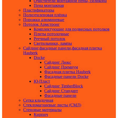
Очистители монтажной пены, силикона
Пена монтажная
Пластификаторы
Полиэтиленовая плёнка
Порожки алюминевые
Потолок Армстронг
Комплектующие для подвесных потолков
Плиты потолочные
Реечный потолок
Светильники, лампы
Сайдинг,фасадные панели,фасадная плитка
Hauberk
Docke
Сайдинг Люкс
Сайдинг Премиум
Фасадная плитка Hauberk
Фасадные панели Docke
Ю-Пласт
Сайдинг TimberBlock
Сайдинг Стандарт
Фасадные панели
Сетка кладочная
Стекломагниевые листы (СМЛ)
Стеновые материалы
Кирпич