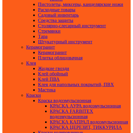
Пистолеты, миксеры, канцелярские ножи
Расходные товары
Садовый инвентарь
Средства защиты
Столярно-слесарный инструмент
Стремянки
Тара
Штукатурный инструмент
Керамогранит
Керамогранит
Плитка облицовачная
Клея
Жидкие гвозди
Клей обойный
Клей ПВА
Клея для напольных покрытий, ПВХ
Мастика
Краски
Краска водоэмульсионная
КРАСКА АУРА водоэмульсионная
КРАСКА FARBITEX
водоэмульсионная
КРАСКА КАПРАЛ водоэмульсионная
КРАСКА ЦЕРЕЗИТ, ТИККУРИЛА
Краски колерованные