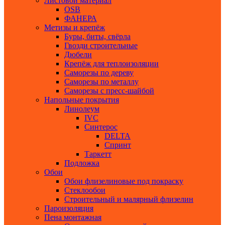
Листовой материал
ОSB
ФАНЕРА
Метизы и крепёж
Буры, биты, свёрла
Гвозди строительные
Дюбели
Крепёж для теплоизоляции
Саморезы по дереву
Саморезы по металлу
Саморезы с пресс-шайбой
Напольные покрытия
Линолеум
IVC
Синтерос
DELTA
Спринт
Таркетт
Подложка
Обои
Обои флизелиновые под покраску
Стеклообои
Строительный и малярный флизелин
Пароизоляция
Пена монтажная