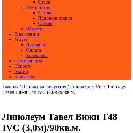
Отсев
Утеплители
Базальт
Пенополистерол
Стекло
Цемент
О компании
Услуги
Доставка
Оплата
Колеровка
Сертификаты
Новости
Акции
Контакты
Главная
/
Напольные покрытия
/
Линолеум
/
IVC
/ Линолеум
Тавел Вижн Т48 IVC (3,0м)/90кв.м.
Линолеум Тавел Вижн Т48
IVC (3,0м)/90кв.м.