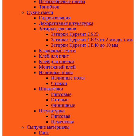
Пазогребневые плиты
Твинблок
Сухие смеси
Гидроизоляция
Декоративная штукатурка
Затирки для швов
Затирки Церезит СS25
Затирки Церезит СЕ33 от 2 мм до 5 мм
Затирки Церезит СЕ40 до 10 мм
Кладочные смеси
Клей для плит
Клей для плитки
Монтажный клей
Наливные полы
Наливные полы
Стяжки
Шпаклёвки
Гипсовые
Готовые
Финишные
Штукатурка
Гипсовая
Цементная
Сыпучие материалы
Гипс