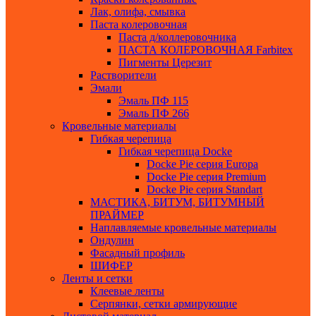
Лак, олифа, смывка
Паста колеровочная
Паста д/коллеровочника
ПАСТА КОЛЕРОВОЧНАЯ Farbitex
Пигменты Церезит
Растворители
Эмали
Эмаль ПФ 115
Эмаль ПФ 266
Кровельные материалы
Гибкая черепица
Гибкая черепица Docke
Docke Pie серия Europa
Docke Pie серия Premium
Docke Pie серия Standart
МАСТИКА, БИТУМ, БИТУМНЫЙ
ПРАЙМЕР
Наплавляемые кровельные материалы
Ондулин
Фасадный профиль
ШИФЕР
Ленты и сетки
Клеевые ленты
Серпянки, сетки армирующие