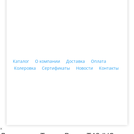
+7 (3435)
47-64-64 "Практика - строительные
материалы"
Каталог
О компании
Доставка
Оплата
Колеровка
Сертификаты
Новости
Контакты
© 2018 ООО ДЦ "ПРАКТИКА", 622606, г. Нижний
Тагил, ул. Индустриальная, 3, тел.: +7 (3435) 47-64-
64
×