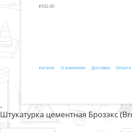
₽
332.00
+7 (3435)
47-64-64 "Практика - строитель
Каталог
О компании
Доставка
Оплата
© 2018 ООО ДЦ "ПРАКТИКА", 622606, г. Нижний 
×
Штукатурка цементная Брозэкс (Bro