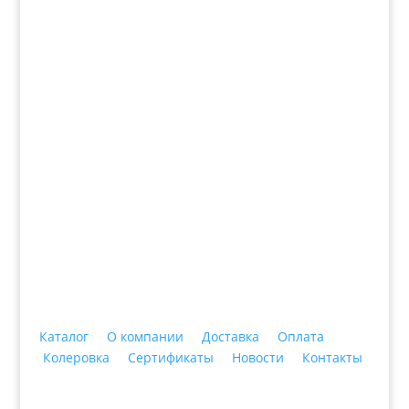
Все новости
+7 (3435)
47-64-64 "Практика - строительные
материалы"
Каталог
О компании
Доставка
Оплата
Колеровка
Сертификаты
Новости
Контакты
© 2018 ООО ДЦ "ПРАКТИКА", 622606, г. Нижний