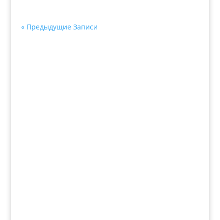
« Предыдущие Записи
Все новости
+7 (3435)
47-64-64 "Практика - строительные
материалы"