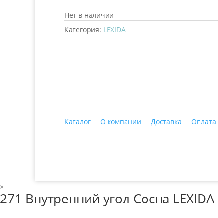
Нет в наличии
Категория:
LEXIDA
+7 (3435)
47-64-64 "Практика - строитель
Каталог
О компании
Доставка
Оплата
© 2018 ООО ДЦ "ПРАКТИКА", 622606, г. Нижний 
×
271 Внутренний угол Сосна LEXIDA 