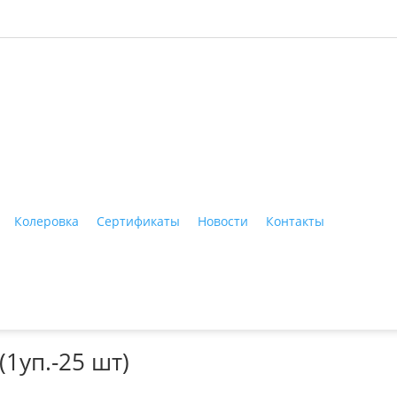
ные материалы"
Колеровка
Сертификаты
Новости
Контакты
Тагил, ул. Индустриальная, 3, тел.: +7 (3435) 47-64-64
(1уп.-25 шт)