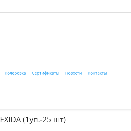
ные материалы"
Колеровка
Сертификаты
Новости
Контакты
Тагил, ул. Индустриальная, 3, тел.: +7 (3435) 47-64-64
EXIDA (1уп.-25 шт)