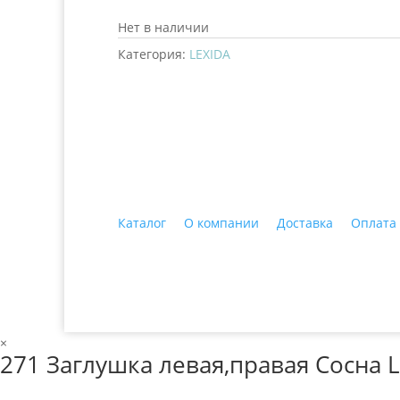
Нет в наличии
Категория:
LEXIDA
+7 (3435)
47-64-64 "Практика - строитель
Каталог
О компании
Доставка
Оплата
© 2018 ООО ДЦ "ПРАКТИКА", 622606, г. Нижний 
×
271 Заглушка левая,правая Сосна L