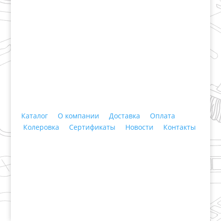
+7 (3435)
47-64-64 "Практика - строительные
материалы"
Каталог
О компании
Доставка
Оплата
Колеровка
Сертификаты
Новости
Контакты
© 2018 ООО ДЦ "ПРАКТИКА", 622606, г. Нижний
Тагил, ул. Индустриальная, 3, тел.: +7 (3435) 47-64-
64