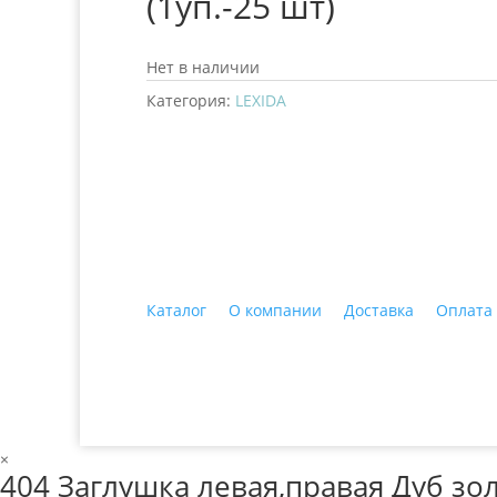
(1уп.-25 шт)
Нет в наличии
Категория:
LEXIDA
+7 (3435)
47-64-64 "Практика - строитель
Каталог
О компании
Доставка
Оплата
© 2018 ООО ДЦ "ПРАКТИКА", 622606, г. Нижний 
×
404 Заглушка левая,правая Дуб зол