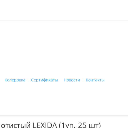
ные материалы"
Колеровка
Сертификаты
Новости
Контакты
Тагил, ул. Индустриальная, 3, тел.: +7 (3435) 47-64-64
отистый LEXIDA (1уп.-25 шт)