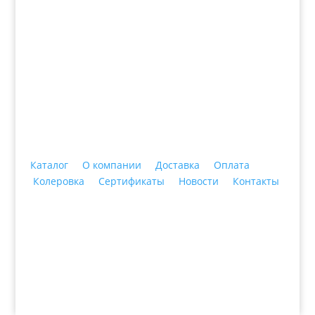
+7 (3435)
47-64-64 "Практика - строительные
материалы"
Каталог
О компании
Доставка
Оплата
Колеровка
Сертификаты
Новости
Контакты
© 2018 ООО ДЦ "ПРАКТИКА", 622606, г. Нижний
Тагил, ул. Индустриальная, 3, тел.: +7 (3435) 47-64-
64