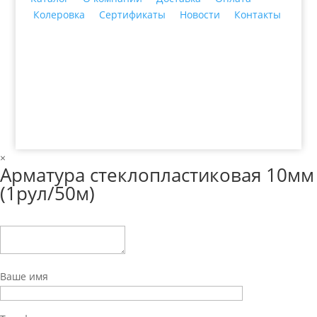
Колеровка
Сертификаты
Новости
Контакты
© 2018 ООО ДЦ "ПРАКТИКА", 622606, г. Нижний
Тагил, ул. Индустриальная, 3, тел.: +7 (3435) 47-64-
64
×
Арматура стеклопластиковая 10мм
(1рул/50м)
Ваше имя