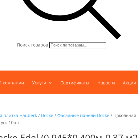
Поиск товаров
О компании
Услуги
Сертификаты
Новости
Акции
я плитка Hauberk
/
Docke
/
Фасадные панели Docke
/ Цокольная
1уп.-10шт.
ke Edel (0.945*0,400м-0,37 м2