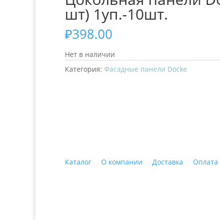
шт) 1уп.-10шт.
₽
398.00
Нет в наличии
Категория:
Фасадные панели Docke
+7 (3435)
47-64-64 "Практика - строитель
Каталог
О компании
Доставка
Оплата
© 2018 ООО ДЦ "ПРАКТИКА", 622606, г. Нижний 