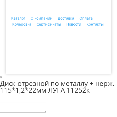
Каталог
О компании
Доставка
Оплата
Колеровка
Сертификаты
Новости
Контакты
© 2018 ООО ДЦ "ПРАКТИКА", 622606, г. Нижний
Тагил, ул. Индустриальная, 3, тел.: +7 (3435) 47-64-
64
×
Диск отрезной по металлу + нерж.
115*1,2*22мм ЛУГА 11252к