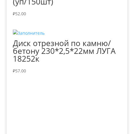
(уп/150шт)
₽
52.00
Диск отрезной по камню/
бетону 230*2,5*22мм ЛУГА
18252к
₽
57.00
+7 (3435)
47-64-64 "Практика - строительные
материалы"