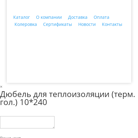
Каталог
О компании
Доставка
Оплата
Колеровка
Сертификаты
Новости
Контакты
© 2018 ООО ДЦ "ПРАКТИКА", 622606, г. Нижний
Тагил, ул. Индустриальная, 3, тел.: +7 (3435) 47-64-
64
×
Дюбель для теплоизоляции (терм.
гол.) 10*240