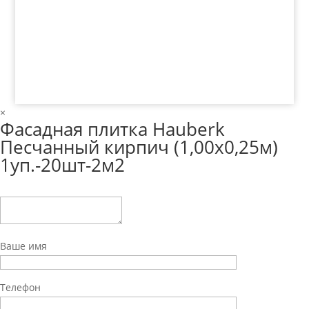
© 2018 ООО ДЦ "ПРАКТИКА", 622606, г. Нижний
Тагил, ул. Индустриальная, 3, тел.: +7 (3435) 47-64-
64
×
Фасадная плитка Hauberk
Песчанный кирпич (1,00х0,25м)
1уп.-20шт-2м2
Ваше имя
Телефон