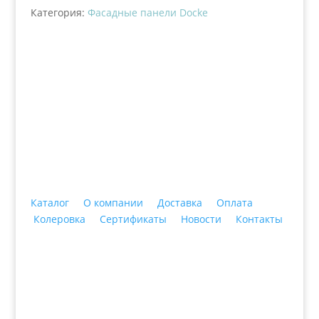
Категория:
Фасадные панели Docke
+7 (3435)
47-64-64 "Практика - строительные
материалы"
Каталог
О компании
Доставка
Оплата
Колеровка
Сертификаты
Новости
Контакты
© 2018 ООО ДЦ "ПРАКТИКА", 622606, г. Нижний
Тагил, ул. Индустриальная, 3, тел.: +7 (3435) 47-64-
64