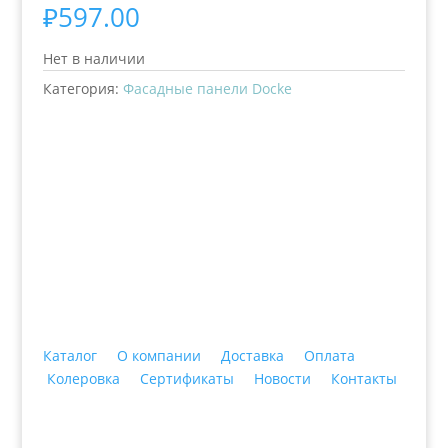
₽
597.00
Нет в наличии
Категория:
Фасадные панели Docke
+7 (3435)
47-64-64 "Практика - строительные
материалы"
Каталог
О компании
Доставка
Оплата
Колеровка
Сертификаты
Новости
Контакты
© 2018 ООО ДЦ "ПРАКТИКА", 622606, г. Нижний