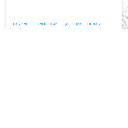
Каталог
О компании
Доставка
Оплата
Колеровка
Сертификаты
Новости
Контакты
© 2018 ООО ДЦ "ПРАКТИКА", 622606, г. Нижний
Тагил, ул. Индустриальная, 3, тел.: +7 (3435) 47-64-
64
×
Эмаль алкидная ПФ-115 FARBITEX
синяя 20кг