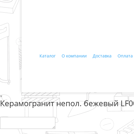
+7 (3435)
47-64-64 "Практика - строитель
Каталог
О компании
Доставка
Оплата
© 2018 ООО ДЦ "ПРАКТИКА", 622606, г. Нижний 
×
Керамогранит непол. бежевый LF0