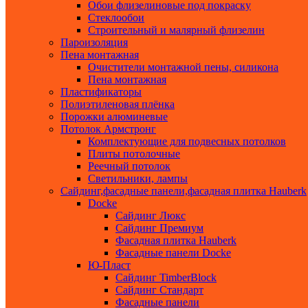
Обои флизелиновые под покраску
Стеклообои
Строительный и малярный флизелин
Пароизоляция
Пена монтажная
Очистители монтажной пены, силикона
Пена монтажная
Пластификаторы
Полиэтиленовая плёнка
Порожки алюминевые
Потолок Армстронг
Комплектующие для подвесных потолков
Плиты потолочные
Реечный потолок
Светильники, лампы
Сайдинг,фасадные панели,фасадная плитка Hauberk
Docke
Сайдинг Люкс
Сайдинг Премиум
Фасадная плитка Hauberk
Фасадные панели Docke
Ю-Пласт
Сайдинг TimberBlock
Сайдинг Стандарт
Фасадные панели