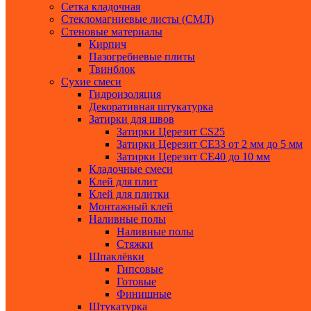
Сетка кладочная
Стекломагниевые листы (СМЛ)
Стеновые материалы
Кирпич
Пазогребневые плиты
Твинблок
Сухие смеси
Гидроизоляция
Декоративная штукатурка
Затирки для швов
Затирки Церезит СS25
Затирки Церезит СЕ33 от 2 мм до 5 мм
Затирки Церезит СЕ40 до 10 мм
Кладочные смеси
Клей для плит
Клей для плитки
Монтажный клей
Наливные полы
Наливные полы
Стяжки
Шпаклёвки
Гипсовые
Готовые
Финишные
Штукатурка