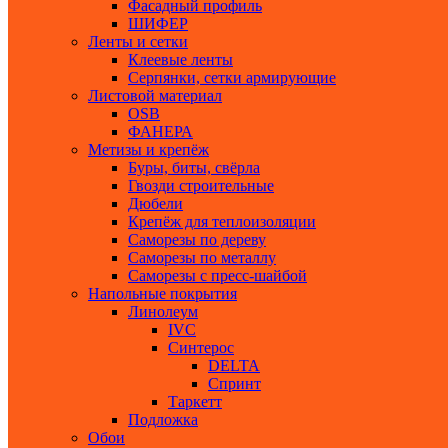
Фасадный профиль
ШИФЕР
Ленты и сетки
Клеевые ленты
Серпянки, сетки армирующие
Листовой материал
ОSB
ФАНЕРА
Метизы и крепёж
Буры, биты, свёрла
Гвозди строительные
Дюбели
Крепёж для теплоизоляции
Саморезы по дереву
Саморезы по металлу
Саморезы с пресс-шайбой
Напольные покрытия
Линолеум
IVC
Синтерос
DELTA
Спринт
Таркетт
Подложка
Обои