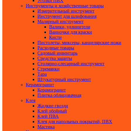
Уголки ПВХ
Инструменты и хозяйственные товары
Измерительный инструмент
Инструмент для шлифования
Малярный инструмент
Валики, удлинители
Ванночки для краски
Кисти
Пистолеты, миксеры, канцелярские ножи
Расходные товары
Садовый инвентарь
Средства защиты
Столярно-слесарный инструмент
Стремянки
Тара
Штукатурный инструмент
Керамогранит
Керамогранит
Плитка облицовачная
Клея
Жидкие гвозди
Клей обойный
Клей ПВА
Клея для напольных покрытий, ПВХ
Мастика