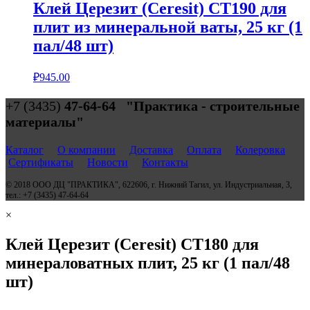
Клей Церезит (Ceresit) СТ190 для
плит из минеральной ваты, 25 кг (1
пал/48 шт)
₽
945.00
+7 (3435)
47-64-64 "Практика - строительные
материалы"
Каталог
О компании
Доставка
Оплата
Колеровка
Сертификаты
Новости
Контакты
© 2018 ООО ДЦ "ПРАКТИКА", 622606, г. Нижний Тагил, ул. Индустриальная, 3,
тел.: +7 (3435) 47-64-64
×
Клей Церезит (Ceresit) СТ180 для
минераловатных плит, 25 кг (1 пал/48
шт)