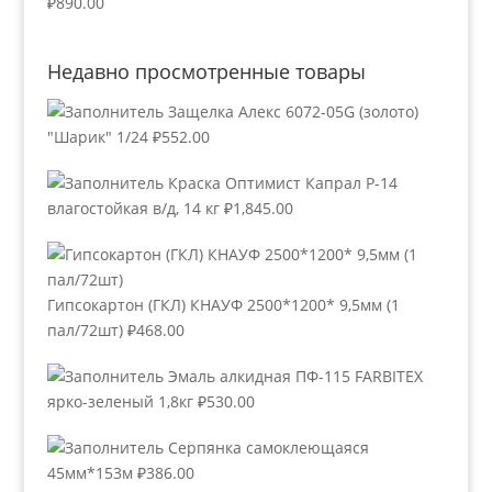
₽
890.00
Недавно просмотренные товары
Защелка Алекс 6072-05G (золото)
"Шарик" 1/24
₽
552.00
Краска Оптимист Капрал Р-14
влагостойкая в/д, 14 кг
₽
1,845.00
Гипсокартон (ГКЛ) КНАУФ 2500*1200* 9,5мм (1
пал/72шт)
₽
468.00
Эмаль алкидная ПФ-115 FARBITEX
ярко-зеленый 1,8кг
₽
530.00
Серпянка самоклеющаяся
45мм*153м
₽
386.00