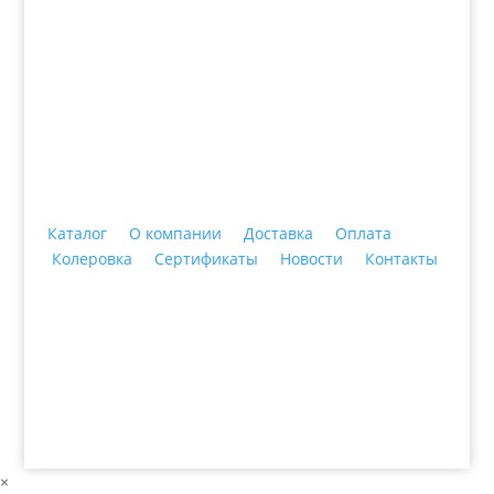
+7 (3435)
47-64-64 "Практика - строительные
материалы"
Каталог
О компании
Доставка
Оплата
Колеровка
Сертификаты
Новости
Контакты
© 2018 ООО ДЦ "ПРАКТИКА", 622606, г. Нижний
Тагил, ул. Индустриальная, 3, тел.: +7 (3435) 47-64-
64
×