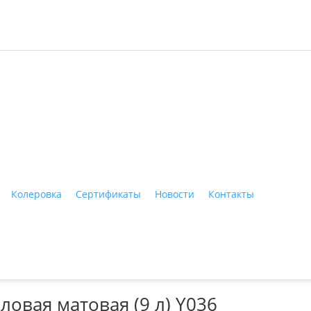
ные материалы"
Колеровка
Сертификаты
Новости
Контакты
Тагил, ул. Индустриальная, 3, тел.: +7 (3435) 47-64-64
ловая матовая (9 л) Y036