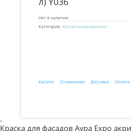
л) Y036
Нет в наличии
Категория:
Краски колерованные
+7 (3435)
47-64-64 "Практика - строитель
Каталог
О компании
Доставка
Оплата
© 2018 ООО ДЦ "ПРАКТИКА", 622606, г. Нижний 
×
Краска для фасадов Аура Expo акри