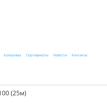
ные материалы"
Колеровка
Сертификаты
Новости
Контакты
Тагил, ул. Индустриальная, 3, тел.: +7 (3435) 47-64-64
00 (25м)