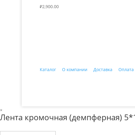
₽
2,900.00
+7 (3435)
47-64-64 "Практика - строитель
Каталог
О компании
Доставка
Оплата
© 2018 ООО ДЦ "ПРАКТИКА", 622606, г. Нижний 
×
Лента кромочная (демпферная) 5*1