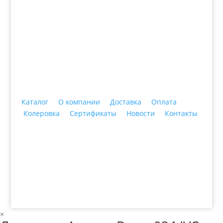
+7 (3435)
47-64-64 "Практика - строительные
материалы"
Каталог
О компании
Доставка
Оплата
Колеровка
Сертификаты
Новости
Контакты
© 2018 ООО ДЦ "ПРАКТИКА", 622606, г. Нижний
Тагил, ул. Индустриальная, 3, тел.: +7 (3435) 47-64-
64
×