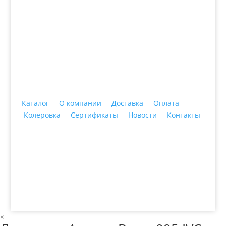
+7 (3435)
47-64-64 "Практика - строительные
материалы"
Каталог
О компании
Доставка
Оплата
Колеровка
Сертификаты
Новости
Контакты
© 2018 ООО ДЦ "ПРАКТИКА", 622606, г. Нижний
Тагил, ул. Индустриальная, 3, тел.: +7 (3435) 47-64-
64
×