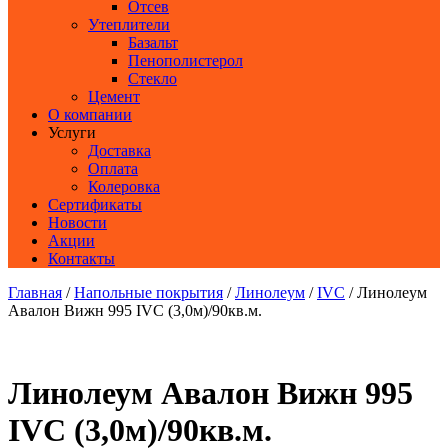
Отсев
Утеплители
Базальт
Пенополистерол
Стекло
Цемент
О компании
Услуги
Доставка
Оплата
Колеровка
Сертификаты
Новости
Акции
Контакты
Главная
/
Напольные покрытия
/
Линолеум
/
IVC
/ Линолеум
Авалон Вижн 995 IVC (3,0м)/90кв.м.
Линолеум Авалон Вижн 995
IVC (3,0м)/90кв.м.