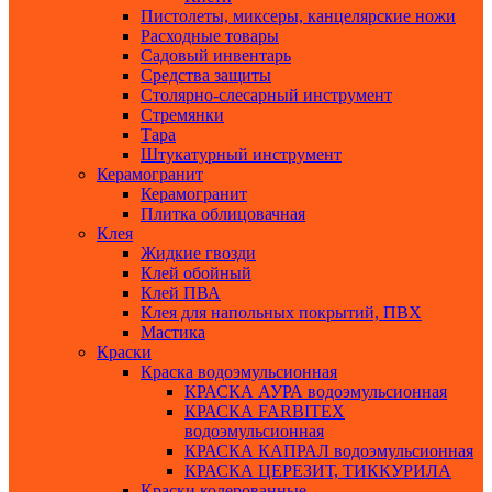
Пистолеты, миксеры, канцелярские ножи
Расходные товары
Садовый инвентарь
Средства защиты
Столярно-слесарный инструмент
Стремянки
Тара
Штукатурный инструмент
Керамогранит
Керамогранит
Плитка облицовачная
Клея
Жидкие гвозди
Клей обойный
Клей ПВА
Клея для напольных покрытий, ПВХ
Мастика
Краски
Краска водоэмульсионная
КРАСКА АУРА водоэмульсионная
КРАСКА FARBITEX
водоэмульсионная
КРАСКА КАПРАЛ водоэмульсионная
КРАСКА ЦЕРЕЗИТ, ТИККУРИЛА
Краски колерованные