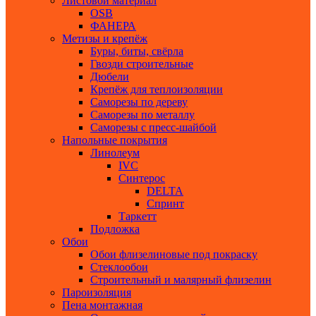
Листовой материал
ОSB
ФАНЕРА
Метизы и крепёж
Буры, биты, свёрла
Гвозди строительные
Дюбели
Крепёж для теплоизоляции
Саморезы по дереву
Саморезы по металлу
Саморезы с пресс-шайбой
Напольные покрытия
Линолеум
IVC
Синтерос
DELTA
Спринт
Таркетт
Подложка
Обои
Обои флизелиновые под покраску
Стеклообои
Строительный и малярный флизелин
Пароизоляция
Пена монтажная