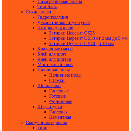
Пазогребневые плиты
Твинблок
Сухие смеси
Гидроизоляция
Декоративная штукатурка
Затирки для швов
Затирки Церезит СS25
Затирки Церезит СЕ33 от 2 мм до 5 мм
Затирки Церезит СЕ40 до 10 мм
Кладочные смеси
Клей для плит
Клей для плитки
Монтажный клей
Наливные полы
Наливные полы
Стяжки
Шпаклёвки
Гипсовые
Готовые
Финишные
Штукатурка
Гипсовая
Цементная
Сыпучие материалы
Гипс