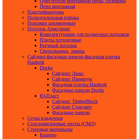
Очистители монтажной пены, силикона
Пена монтажная
Пластификаторы
Полиэтиленовая плёнка
Порожки алюминевые
Потолок Армстронг
Комплектующие для подвесных потолков
Плиты потолочные
Реечный потолок
Светильники, лампы
Сайдинг,фасадные панели,фасадная плитка
Hauberk
Docke
Сайдинг Люкс
Сайдинг Премиум
Фасадная плитка Hauberk
Фасадные панели Docke
Ю-Пласт
Сайдинг TimberBlock
Сайдинг Стандарт
Фасадные панели
Сетка кладочная
Стекломагниевые листы (СМЛ)
Стеновые материалы
Кирпич