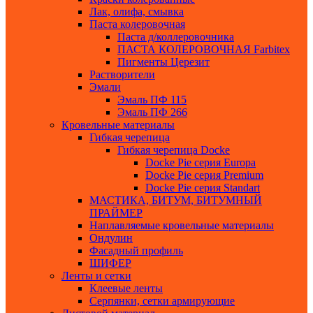
Лак, олифа, смывка
Паста колеровочная
Паста д/коллеровочника
ПАСТА КОЛЕРОВОЧНАЯ Farbitex
Пигменты Церезит
Растворители
Эмали
Эмаль ПФ 115
Эмаль ПФ 266
Кровельные материалы
Гибкая черепица
Гибкая черепица Docke
Docke Pie серия Europa
Docke Pie серия Premium
Docke Pie серия Standart
МАСТИКА, БИТУМ, БИТУМНЫЙ
ПРАЙМЕР
Наплавляемые кровельные материалы
Ондулин
Фасадный профиль
ШИФЕР
Ленты и сетки
Клеевые ленты
Серпянки, сетки армирующие