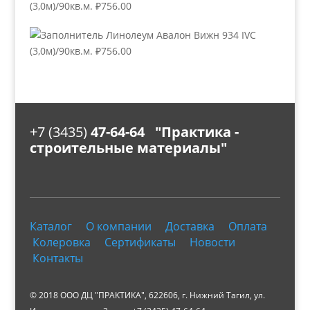
(3,0м)/90кв.м.
₽
756.00
Линолеум Авалон Вижн 934 IVC
(3,0м)/90кв.м.
₽
756.00
+7 (3435)
47-64-64 "Практика -
строительные материалы"
Каталог
О компании
Доставка
Оплата
Колеровка
Сертификаты
Новости
Контакты
© 2018 ООО ДЦ "ПРАКТИКА", 622606, г. Нижний Тагил, ул.