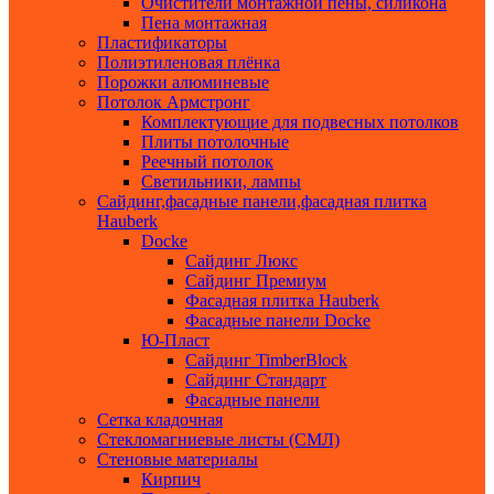
Очистители монтажной пены, силикона
Пена монтажная
Пластификаторы
Полиэтиленовая плёнка
Порожки алюминевые
Потолок Армстронг
Комплектующие для подвесных потолков
Плиты потолочные
Реечный потолок
Светильники, лампы
Сайдинг,фасадные панели,фасадная плитка
Hauberk
Docke
Сайдинг Люкс
Сайдинг Премиум
Фасадная плитка Hauberk
Фасадные панели Docke
Ю-Пласт
Сайдинг TimberBlock
Сайдинг Стандарт
Фасадные панели
Сетка кладочная
Стекломагниевые листы (СМЛ)
Стеновые материалы
Кирпич