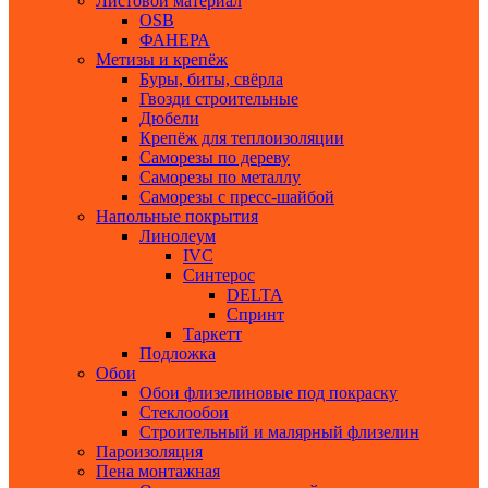
Листовой материал
ОSB
ФАНЕРА
Метизы и крепёж
Буры, биты, свёрла
Гвозди строительные
Дюбели
Крепёж для теплоизоляции
Саморезы по дереву
Саморезы по металлу
Саморезы с пресс-шайбой
Напольные покрытия
Линолеум
IVC
Синтерос
DELTA
Спринт
Таркетт
Подложка
Обои
Обои флизелиновые под покраску
Стеклообои
Строительный и малярный флизелин
Пароизоляция
Пена монтажная