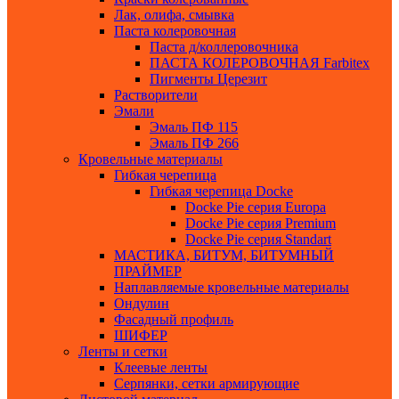
Лак, олифа, смывка
Паста колеровочная
Паста д/коллеровочника
ПАСТА КОЛЕРОВОЧНАЯ Farbitex
Пигменты Церезит
Растворители
Эмали
Эмаль ПФ 115
Эмаль ПФ 266
Кровельные материалы
Гибкая черепица
Гибкая черепица Docke
Docke Pie серия Europa
Docke Pie серия Premium
Docke Pie серия Standart
МАСТИКА, БИТУМ, БИТУМНЫЙ
ПРАЙМЕР
Наплавляемые кровельные материалы
Ондулин
Фасадный профиль
ШИФЕР
Ленты и сетки
Клеевые ленты
Серпянки, сетки армирующие