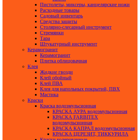
Пистолеты, миксеры, канцелярские ножи
Расходные товары
Садовый инвентарь
Средства защиты
Столярно-слесарный инструмент
Стремянки
Тара
Штукатурный инструмент
Керамогранит
Керамогранит
Плитка облицовачная
Клея
Жидкие гвозди
Клей обойный
Клей ПВА
Клея для напольных покрытий, ПВХ
Мастика
Краски
Краска водоэмульсионная
КРАСКА АУРА водоэмульсионная
КРАСКА FARBITEX
водоэмульсионная
КРАСКА КАПРАЛ водоэмульсионная
КРАСКА ЦЕРЕЗИТ, ТИККУРИЛА
Краски колерованные