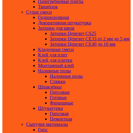
Пазогребневые плиты
Твинблок
Сухие смеси
Гидроизоляция
Декоративная штукатурка
Затирки для швов
Затирки Церезит СS25
Затирки Церезит СЕ33 от 2 мм до 5 мм
Затирки Церезит СЕ40 до 10 мм
Кладочные смеси
Клей для плит
Клей для плитки
Монтажный клей
Наливные полы
Наливные полы
Стяжки
Шпаклёвки
Гипсовые
Готовые
Финишные
Штукатурка
Гипсовая
Цементная
Сыпучие материалы
Гипс