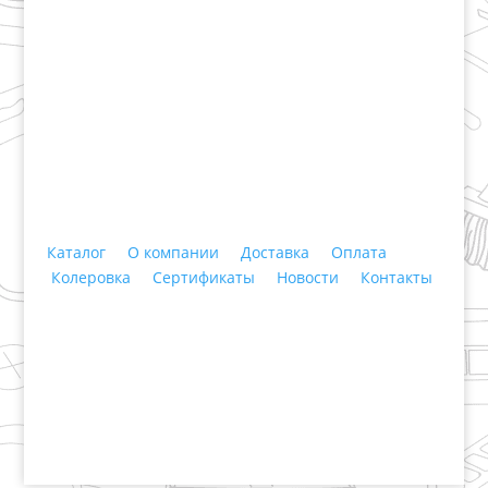
+7 (3435)
47-64-64 "Практика - строительные
материалы"
Каталог
О компании
Доставка
Оплата
Колеровка
Сертификаты
Новости
Контакты
© 2018 ООО ДЦ "ПРАКТИКА", 622606, г. Нижний
Тагил, ул. Индустриальная, 3, тел.: +7 (3435) 47-64-
64