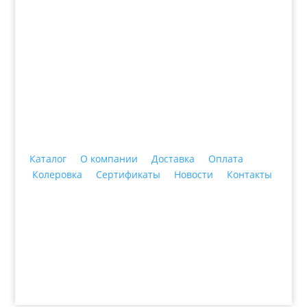
+7 (3435)
47-64-64 "Практика - строительные
материалы"
Каталог
О компании
Доставка
Оплата
Колеровка
Сертификаты
Новости
Контакты
© 2018 ООО ДЦ "ПРАКТИКА", 622606, г. Нижний
Тагил, ул. Индустриальная, 3, тел.: +7 (3435) 47-64-
64