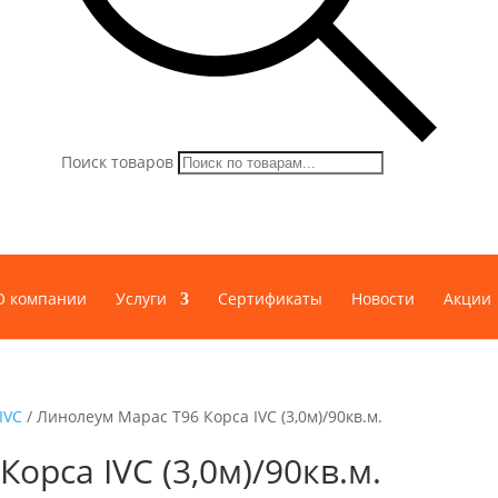
Поиск товаров
О компании
Услуги
Сертификаты
Новости
Акции
IVC
/ Линолеум Марас Т96 Корса IVC (3,0м)/90кв.м.
орса IVC (3,0м)/90кв.м.