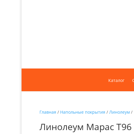
Каталог
Главная
/
Напольные покрытия
/
Линолеум
/
Линолеум Марас Т96 К