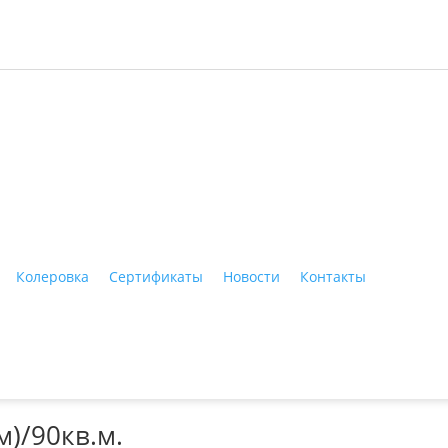
ные материалы"
Колеровка
Сертификаты
Новости
Контакты
Тагил, ул. Индустриальная, 3, тел.: +7 (3435) 47-64-64
м)/90кв.м.