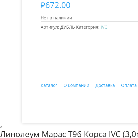
₽
672.00
Нет в наличии
Артикул:
ДУБЛЬ
Категория:
IVC
+7 (3435)
47-64-64 "Практика - строитель
Каталог
О компании
Доставка
Оплата
© 2018 ООО ДЦ "ПРАКТИКА", 622606, г. Нижний 
×
Линолеум Марас Т96 Корса IVC (3,0