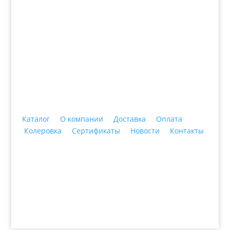
+7 (3435)
47-64-64 "Практика - строительные
материалы"
Каталог
О компании
Доставка
Оплата
Колеровка
Сертификаты
Новости
Контакты
© 2018 ООО ДЦ "ПРАКТИКА", 622606, г. Нижний
Тагил, ул. Индустриальная, 3, тел.: +7 (3435) 47-64-
64