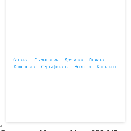
+7 (3435)
47-64-64 "Практика - строительные
материалы"
Каталог
О компании
Доставка
Оплата
Колеровка
Сертификаты
Новости
Контакты
© 2018 ООО ДЦ "ПРАКТИКА", 622606, г. Нижний
Тагил, ул. Индустриальная, 3, тел.: +7 (3435) 47-64-
64
×