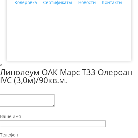
Колеровка
Сертификаты
Новости
Контакты
© 2018 ООО ДЦ "ПРАКТИКА", 622606, г. Нижний
Тагил, ул. Индустриальная, 3, тел.: +7 (3435) 47-64-
64
×
Линолеум ОАК Марс Т33 Олероан
IVC (3,0м)/90кв.м.
Ваше имя
Телефон