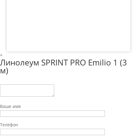
© 2018 ООО ДЦ "ПРАКТИКА", 622606, г. Нижний
Тагил, ул. Индустриальная, 3, тел.: +7 (3435) 47-64-
64
×
Линолеум SPRINT PRO Emilio 1 (3
м)
Ваше имя
Телефон