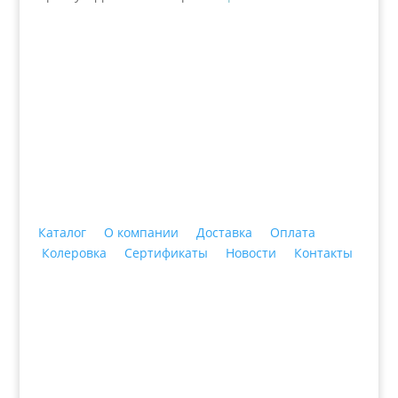
+7 (3435)
47-64-64 "Практика - строительные
материалы"
Каталог
О компании
Доставка
Оплата
Колеровка
Сертификаты
Новости
Контакты
© 2018 ООО ДЦ "ПРАКТИКА", 622606, г. Нижний
Тагил, ул. Индустриальная, 3, тел.: +7 (3435) 47-64-
64