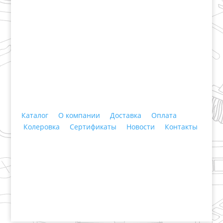
+7 (3435)
47-64-64 "Практика - строительные
материалы"
Каталог
О компании
Доставка
Оплата
Колеровка
Сертификаты
Новости
Контакты
© 2018 ООО ДЦ "ПРАКТИКА", 622606, г. Нижний
Тагил, ул. Индустриальная, 3, тел.: +7 (3435) 47-64-
64