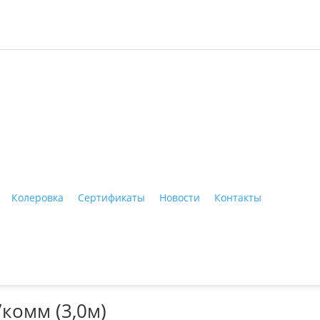
ные материалы"
Колеровка
Сертификаты
Новости
Контакты
Тагил, ул. Индустриальная, 3, тел.: +7 (3435) 47-64-64
комм (3,0м)