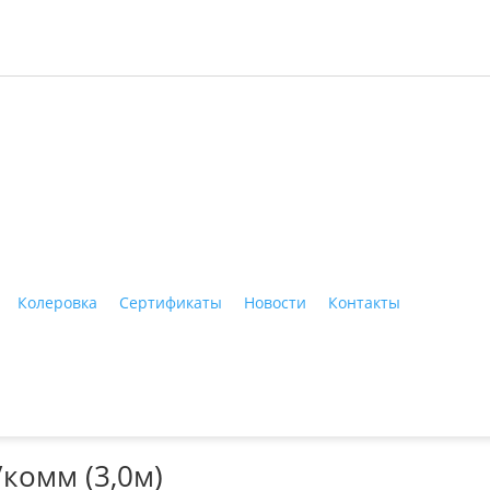
ные материалы"
Колеровка
Сертификаты
Новости
Контакты
Тагил, ул. Индустриальная, 3, тел.: +7 (3435) 47-64-64
комм (3,0м)