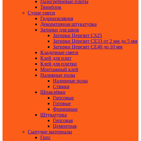
Пазогребневые плиты
Твинблок
Сухие смеси
Гидроизоляция
Декоративная штукатурка
Затирки для швов
Затирки Церезит СS25
Затирки Церезит СЕ33 от 2 мм до 5 мм
Затирки Церезит СЕ40 до 10 мм
Кладочные смеси
Клей для плит
Клей для плитки
Монтажный клей
Наливные полы
Наливные полы
Стяжки
Шпаклёвки
Гипсовые
Готовые
Финишные
Штукатурка
Гипсовая
Цементная
Сыпучие материалы
Гипс