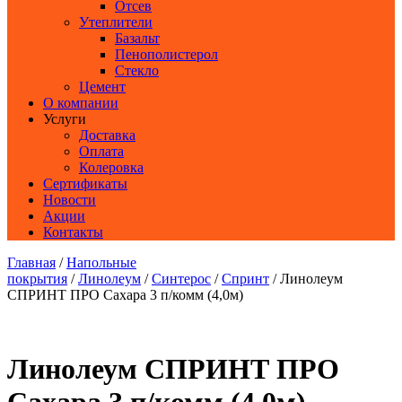
Отсев
Утеплители
Базальт
Пенополистерол
Стекло
Цемент
О компании
Услуги
Доставка
Оплата
Колеровка
Сертификаты
Новости
Акции
Контакты
Главная
/
Напольные
покрытия
/
Линолеум
/
Синтерос
/
Спринт
/ Линолеум
СПРИНТ ПРО Сахара 3 п/комм (4,0м)
Линолеум СПРИНТ ПРО
Сахара 3 п/комм (4,0м)