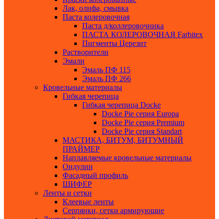
Лак, олифа, смывка
Паста колеровочная
Паста д/коллеровочника
ПАСТА КОЛЕРОВОЧНАЯ Farbitex
Пигменты Церезит
Растворители
Эмали
Эмаль ПФ 115
Эмаль ПФ 266
Кровельные материалы
Гибкая черепица
Гибкая черепица Docke
Docke Pie серия Europa
Docke Pie серия Premium
Docke Pie серия Standart
МАСТИКА, БИТУМ, БИТУМНЫЙ
ПРАЙМЕР
Наплавляемые кровельные материалы
Ондулин
Фасадный профиль
ШИФЕР
Ленты и сетки
Клеевые ленты
Серпянки, сетки армирующие