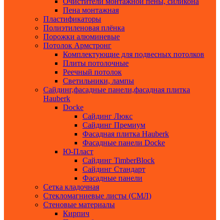
Очистители монтажной пены, силикона
Пена монтажная
Пластификаторы
Полиэтиленовая плёнка
Порожки алюминевые
Потолок Армстронг
Комплектующие для подвесных потолков
Плиты потолочные
Реечный потолок
Светильники, лампы
Сайдинг,фасадные панели,фасадная плитка
Hauberk
Docke
Сайдинг Люкс
Сайдинг Премиум
Фасадная плитка Hauberk
Фасадные панели Docke
Ю-Пласт
Сайдинг TimberBlock
Сайдинг Стандарт
Фасадные панели
Сетка кладочная
Стекломагниевые листы (СМЛ)
Стеновые материалы
Кирпич