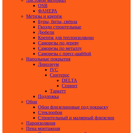
Листовой материал
ОSB
ФАНЕРА
Метизы и крепёж
Буры, биты, свёрла
Гвозди строительные
Дюбели
Крепёж для теплоизоляции
Саморезы по дереву
Саморезы по металлу
Саморезы с пресс-шайбой
Напольные покрытия
Линолеум
IVC
Синтерос
DELTA
Спринт
Таркетт
Подложка
Обои
Обои флизелиновые под покраску
Стеклообои
Строительный и малярный флизелин
Пароизоляция
Пена монтажная