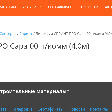
ОМПАНИИ
УСЛУГИ
СЕРТИФИКАТЫ
НОВОСТИ
АК
Синтерос
/
Спринт
/ Линолеум СПРИНТ ПРО Сара 00 п/комм (4,0
 Сара 00 п/комм (4,0м)
 строительные материалы"
ата
Колеровка
Сертификаты
Новости
Контакты