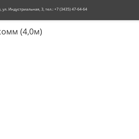
ул. Индустриальная, 3, тел.: +7 (3435) 47-64-64
омм (4,0м)