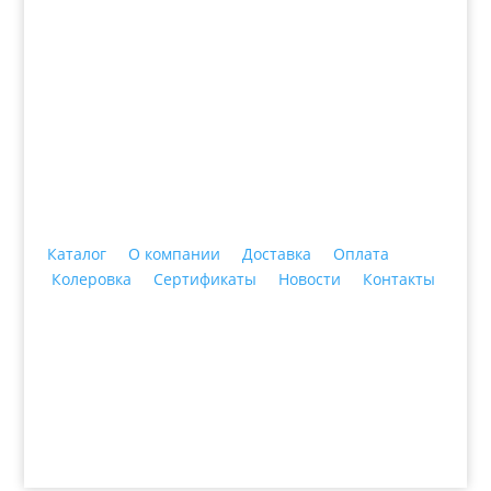
+7 (3435)
47-64-64 "Практика - строительные
материалы"
Каталог
О компании
Доставка
Оплата
Колеровка
Сертификаты
Новости
Контакты
© 2018 ООО ДЦ "ПРАКТИКА", 622606, г. Нижний
Тагил, ул. Индустриальная, 3, тел.: +7 (3435) 47-64-
64