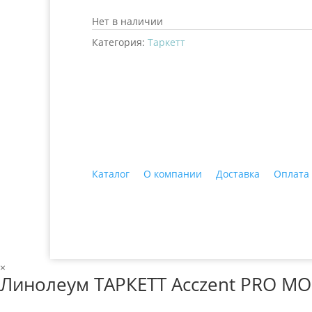
Нет в наличии
Категория:
Таркетт
+7 (3435)
47-64-64 "Практика - строитель
Каталог
О компании
Доставка
Оплата
© 2018 ООО ДЦ "ПРАКТИКА", 622606, г. Нижний 
×
Линолеум ТАРКЕТТ Acczent PRO MOD