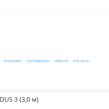
ные материалы"
Колеровка
Сертификаты
Новости
Контакты
Тагил, ул. Индустриальная, 3, тел.: +7 (3435) 47-64-64
US 3 (3,0 м)