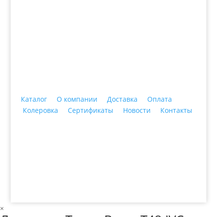
+7 (3435)
47-64-64 "Практика - строительные
материалы"
Каталог
О компании
Доставка
Оплата
Колеровка
Сертификаты
Новости
Контакты
© 2018 ООО ДЦ "ПРАКТИКА", 622606, г. Нижний
Тагил, ул. Индустриальная, 3, тел.: +7 (3435) 47-64-
64
×