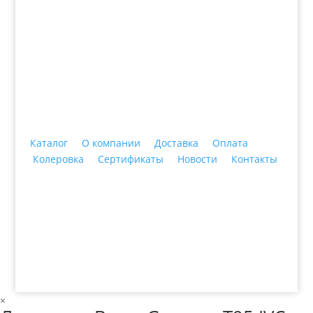
+7 (3435)
47-64-64 "Практика - строительные
материалы"
Каталог
О компании
Доставка
Оплата
Колеровка
Сертификаты
Новости
Контакты
© 2018 ООО ДЦ "ПРАКТИКА", 622606, г. Нижний
Тагил, ул. Индустриальная, 3, тел.: +7 (3435) 47-64-
64
×