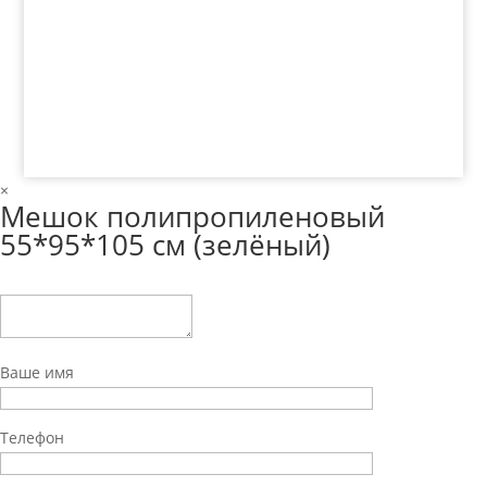
© 2018 ООО ДЦ "ПРАКТИКА", 622606, г. Нижний
Тагил, ул. Индустриальная, 3, тел.: +7 (3435) 47-64-
64
×
Мешок полипропиленовый
55*95*105 см (зелёный)
Ваше имя
Телефон